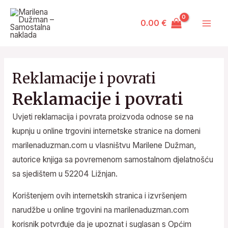
Skip
Mai
to
0.00
€
Men
content
Reklamacije i povrati
Reklamacije i povrati
Uvjeti reklamacija i povrata proizvoda odnose se na
kupnju u online trgovini internetske stranice na domeni
marilenaduzman.com u vlasništvu Marilene Dužman,
autorice knjiga sa povremenom samostalnom djelatnošću
sa sjedištem u 52204 Ližnjan.
Korištenjem ovih internetskih stranica i izvršenjem
narudžbe u online trgovini na marilenaduzman.com
korisnik potvrđuje da je upoznat i suglasan s Općim