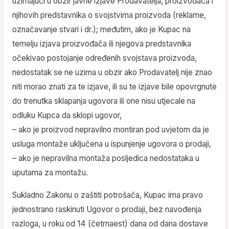
uzimajući u obzir javne izjave Prodavatelja, proizvođača i
njihovih predstavnika o svojstvima proizvoda (reklame,
označavanje stvari i dr.); međutim, ako je Kupac na
temelju izjava proizvođača ili njegova predstavnika
očekivao postojanje određenih svojstava proizvoda,
nedostatak se ne uzima u obzir ako Prodavatelj nije znao
niti morao znati za te izjave, ili su te izjave bile opovrgnute
do trenutka sklapanja ugovora ili one nisu utjecale na
odluku Kupca da sklopi ugovor,
– ako je proizvod nepravilno montiran pod uvjetom da je
usluga montaže uključena u ispunjenje ugovora o prodaji,
– ako je nepravilna montaža posljedica nedostataka u
uputama za montažu.
Sukladno Zakonu o zaštiti potrošača, Kupac ima pravo
jednostrano raskinuti Ugovor o prodaji, bez navođenja
razloga, u roku od 14 (četrnaest) dana od dana dostave