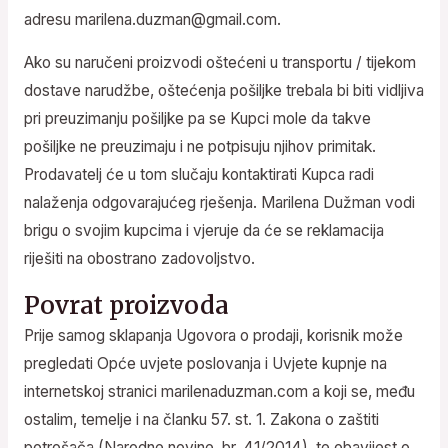
adresu marilena.duzman@gmail.com.
Ako su naručeni proizvodi oštećeni u transportu / tijekom
dostave narudžbe, oštećenja pošiljke trebala bi biti vidljiva
pri preuzimanju pošiljke pa se Kupci mole da takve
pošiljke ne preuzimaju i ne potpisuju njihov primitak.
Prodavatelj će u tom slučaju kontaktirati Kupca radi
nalaženja odgovarajućeg rješenja. Marilena Dužman vodi
brigu o svojim kupcima i vjeruje da će se reklamacija
riješiti na obostrano zadovoljstvo.
Povrat proizvoda
Prije samog sklapanja Ugovora o prodaji, korisnik može
pregledati Opće uvjete poslovanja i Uvjete kupnje na
internetskoj stranici marilenaduzman.com a koji se, među
ostalim, temelje i na članku 57. st. 1. Zakona o zaštiti
potrošača (Narodne novine, br. 41/2014), te obavijest o