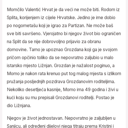
Momčilo Valentić Hrvat je da veći ne može biti. Rodom iz
Splita, korijenjem iz cijele Hrvatske. Jedino je ime dobio
po nogometašu koji je igrao za Partizan. Ne može baš
sve biti savršeno. Vjerojatno bi njegov život bio ograničen
na Split da se nije dobrovoljno prijavio za obranu
domovine. Tamo je upoznao Grozdana koji ga je svojom
pričom opčinio toliko da se nepovratno zaljubio u malo
istarsko mjesto Ližnjan. Grozdan je nažalost poginuo, a
Momo je nakon rata krenuo put tog malog mjesta s izlikom
pružanja posljednjih pozdrava Grozdanovim roditeljima.
Nekoliko desetljeća kasnije, Momo ima 49 godina i živi u
kući koju su mu prepisali Grozdanovi roditelji. Postao je
dio Ližnjana.
Njegov je život jednostavan. Nepovratno je zaljubljen u
Sanjicu, ali određeni dijelovi njega titraju prema Kristini i