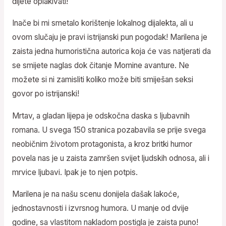
dijete oplakivati!
Inače bi mi smetalo korištenje lokalnog dijalekta, ali u
ovom slučaju je pravi istrijanski pun pogodak! Marilena je
zaista jedna humoristična autorica koja će vas natjerati da
se smijete naglas dok čitanje Momine avanture. Ne
možete si ni zamisliti koliko može biti smiješan seksi
govor po istrijanski!
Mrtav, a gladan lijepa je odskočna daska s ljubavnih
romana. U svega 150 stranica pozabavila se prije svega
neobičnim životom protagonista, a kroz britki humor
povela nas je u zaista zamršen svijet ljudskih odnosa, ali i
mrvice ljubavi. Ipak je to njen potpis.
Marilena je na našu scenu donijela dašak lakoće,
jednostavnosti i izvrsnog humora. U manje od dvije
godine, sa vlastitom nakladom postigla je zaista puno!