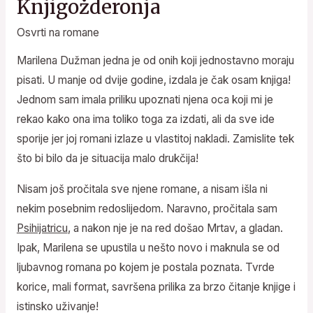
Knjigožderonja
Osvrti na romane
Marilena Dužman jedna je od onih koji jednostavno moraju
pisati. U manje od dvije godine, izdala je čak osam knjiga!
Jednom sam imala priliku upoznati njena oca koji mi je
rekao kako ona ima toliko toga za izdati, ali da sve ide
sporije jer joj romani izlaze u vlastitoj nakladi. Zamislite tek
što bi bilo da je situacija malo drukčija!
Nisam još pročitala sve njene romane, a nisam išla ni
nekim posebnim redoslijedom. Naravno, pročitala sam
Psihijatricu
, a nakon nje je na red došao Mrtav, a gladan.
Ipak, Marilena se upustila u nešto novo i maknula se od
ljubavnog romana po kojem je postala poznata. Tvrde
korice, mali format, savršena prilika za brzo čitanje knjige i
istinsko uživanje!