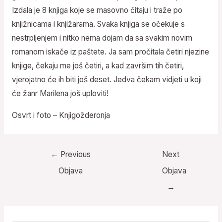
Izdala je 8 knjiga koje se masovno čitaju i traže po
knjižnicama i knjižarama. Svaka knjiga se očekuje s
nestrpljenjem i nitko nema dojam da sa svakim novim
romanom iskače iz paštete. Ja sam pročitala četiri njezine
knjige, čekaju me još četiri, a kad završim tih četiri,
vjerojatno će ih biti još deset. Jedva čekam vidjeti u koji
će žanr Marilena još uploviti!
Osvrt i foto – Knjigožderonja
←
Previous
Next
Objava
Objava
→