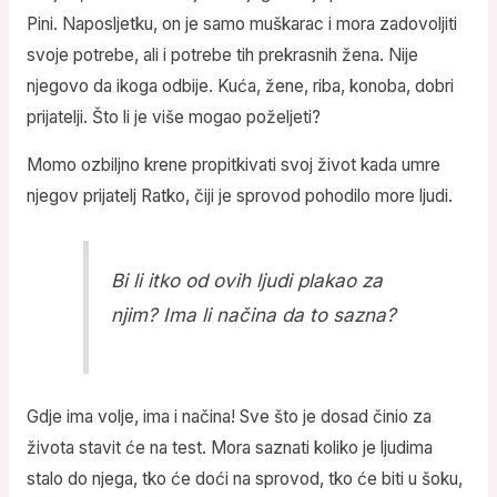
Pini. Naposljetku, on je samo muškarac i mora zadovoljiti
svoje potrebe, ali i potrebe tih prekrasnih žena. Nije
njegovo da ikoga odbije. Kuća, žene, riba, konoba, dobri
prijatelji. Što li je više mogao poželjeti?
Momo ozbiljno krene propitkivati svoj život kada umre
njegov prijatelj Ratko, čiji je sprovod pohodilo more ljudi.
Bi li itko od ovih ljudi plakao za
njim? Ima li načina da to sazna?
Gdje ima volje, ima i načina! Sve što je dosad činio za
života stavit će na test. Mora saznati koliko je ljudima
stalo do njega, tko će doći na sprovod, tko će biti u šoku,