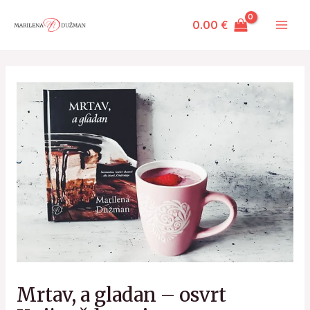
Skip
Post
Mai
0.00
€
to
navigation
Men
content
Mrtav, a gladan – osvrt