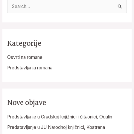
S
e
a
r
Kategorije
c
h
Osvrti na romane
f
Predstavljanja romana
o
r
:
Nove objave
Predstavljanje u Gradskoj knjižnici i čitaonici, Ogulin
Predstavljanje u JU Narodnoj knjižnici, Kostrena